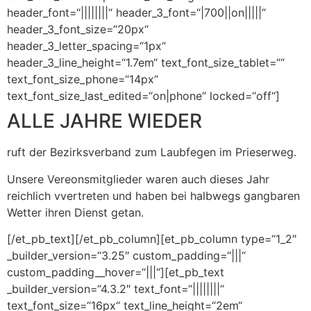
header_font=“||||||||“ header_3_font=“|700||on|||||“
header_3_font_size=“20px“
header_3_letter_spacing=“1px“
header_3_line_height=“1.7em“ text_font_size_tablet=““
text_font_size_phone=“14px“
text_font_size_last_edited=“on|phone“ locked=“off“]
ALLE JAHRE WIEDER
ruft der Bezirksverband zum Laubfegen im Prieserweg.
Unsere Vereonsmitglieder waren auch dieses Jahr
reichlich vvertreten und haben bei halbwegs gangbaren
Wetter ihren Dienst getan.
[/et_pb_text][/et_pb_column][et_pb_column type=“1_2″
_builder_version=“3.25″ custom_padding=“|||“
custom_padding__hover=“|||“][et_pb_text
_builder_version=“4.3.2″ text_font=“||||||||“
text_font_size=“16px“ text_line_height=“2em“