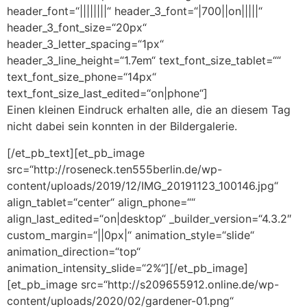
header_font=“||||||||“ header_3_font=“|700||on|||||“
header_3_font_size=“20px“
header_3_letter_spacing=“1px“
header_3_line_height=“1.7em“ text_font_size_tablet=““
text_font_size_phone=“14px“
text_font_size_last_edited=“on|phone“]
Einen kleinen Eindruck erhalten alle, die an diesem Tag
nicht dabei sein konnten in der Bildergalerie.
[/et_pb_text][et_pb_image
src=“http://roseneck.ten555berlin.de/wp-
content/uploads/2019/12/IMG_20191123_100146.jpg“
align_tablet=“center“ align_phone=““
align_last_edited=“on|desktop“ _builder_version=“4.3.2″
custom_margin=“||0px|“ animation_style=“slide“
animation_direction=“top“
animation_intensity_slide=“2%“][/et_pb_image]
[et_pb_image src=“http://s209655912.online.de/wp-
content/uploads/2020/02/gardener-01.png“