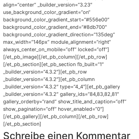
align=“center“ _builder_version=“3.23″
use_background_color_gradient=“on“
background_color_gradient_start=“#556e00″
background_color_gradient_end=“#8db700″
background_color_gradient_direction=“135deg“
max_width=“146px“ module_alignment=“right“
always_center_on_mobile=“off“ locked=“off“]
[/et_pb_image][/et_pb_column][/et_pb_row]
[/et_pb_section][et_pb_section fb_built=“1″
_builder_version=“4.3.2″][et_pb_row
_builder_version=“4.3.2″][et_pb_column
_builder_version=“4.3.2″ type=“4_4″][et_pb_gallery
_builder_version=“4.3.2″ gallery_ids=“84,83,82,81″
gallery_orderby=“rand“ show_title_and_caption=“off“
show_pagination=“off“ hover_enabled=“0″]
[/et_pb_gallery][/et_pb_column][/et_pb_row]
[/et_pb_section]
Schreibe einen Kommentar