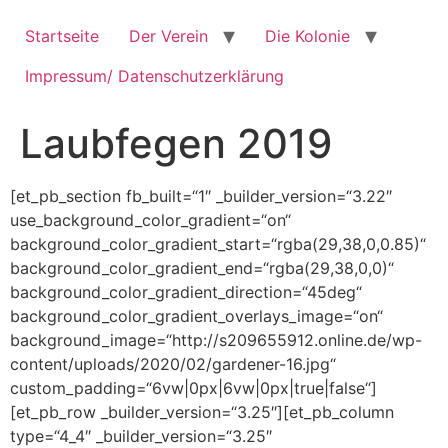
Zum
Inhalt
Startseite
Der Verein
Die Kolonie
springen
Impressum/ Datenschutzerklärung
Laubfegen 2019
[et_pb_section fb_built=“1″ _builder_version=“3.22″
use_background_color_gradient=“on“
background_color_gradient_start=“rgba(29,38,0,0.85)“
background_color_gradient_end=“rgba(29,38,0,0)“
background_color_gradient_direction=“45deg“
background_color_gradient_overlays_image=“on“
background_image=“http://s209655912.online.de/wp-
content/uploads/2020/02/gardener-16.jpg“
custom_padding=“6vw|0px|6vw|0px|true|false“]
[et_pb_row _builder_version=“3.25″][et_pb_column
type=“4_4″ _builder_version=“3.25″