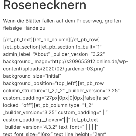
Rosenecknern
Wenn die Blätter fallen auf dem Prieserweg, greifen
fleissige Hände zu
[/et_pb_text][/et_pb_column][/et_pb_row]
[/et_pb_section][et_pb_section fb_built=“1″
admin_label=“About“ _builder_version=“3.22″
background_image=“http://s209655912.online.de/wp-
content/uploads/2020/02/gardener-03.png“
background_size=“initial“
background_position=“top_left“][et_pb_row
column_structure=“1_2,1_2″ _builder_version=“3.25″
custom_padding=“27px|0px|0|0px|false|false“
locked=“off“][et_pb_column type=“1_2″
_builder_version=“3.25″ custom_padding=“|||“
custom_padding__hover=“|||“][et_pb_text
_builder_version=“4.3.2″ text_font=“||||||||“
text_font_size=“16px“ text_line_height=“2em“