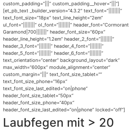
custom_padding=“|||“ custom_padding__hover=“|||“]
[et_pb_text _builder_version=“4.3.2″ text_font=“||||||||“
text_font_size=“18px“ text_line_height=“2em“
ul_font=“||||||||“ ol_font=“||||||||“ header_font=“Cormorant
Garamond|700|||||||“ header_font_size=“60px“
header_line_height=“1.2em“ header_2_font=“||||||||“
header_3_font=“||||||||“ header_4_font=“||||||||“
header_5_font=“||||||||“ header_6_font=“||||||||“
text_orientation=“center“ background_layout=“dark“
max_width=“600px“ module_alignment=“center“
custom_margin=“|||“ text_font_size_tablet=““
text_font_size_phone=“16px“
text_font_size_last_edited=“on|phone“
header_font_size_tablet=“50px“
header_font_size_phone=“40px“
header_font_size_last_edited=“on|phone“ locked=“off“]
Laubfegen mit > 20